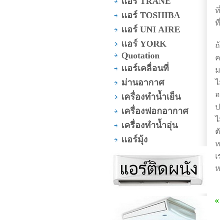
แอร์ TRANE
ท
แอร์ TOSHIBA
ท
แอร์ UNI AIRE
แอร์ YORK
ถ
Quotation
ค
แอร์เคลื่อนที่
ม
ม่านอากาศ
ไ
อ
เครื่องทำน้ำเย็น
ป
เครื่องฟอกอากาศ
ไ
เครื่องทำน้ำอุ่น
ต
แอร์มุ้ง
ห
เ
ห
«