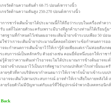
ี่เกจวัดด้านความดันต่ำ 68-75 ปอนด์/ตารางนิ้ว
ี่เกจวัดด้านความดันสูง 250-270 ปอนด์/ตารางนิ้ว
้าการชาร์จเติมน้ำยาได้ประมาณนี้ก็ให้ถือว่าระบบในเครื่องทำคว
รับ แต่ก็ไม่ตายตัวนะครับเพราะมีบางทีลูกค้าบางท่านก็ได้เรียนรู้
าตรฐานที่กำหนดไว้เช่นผมอาจจะเติมน้ำยาเข้าระบบเพียง 50 ปอนด์/
ม่ใช่ว่าเราจะเติมน้ำยาประมาณนี้ตลอดไปเพราะข้อกำหนดการออก
าจจะกำหนดการเติมน้ำยาไว้ให้เรารู้ด้วยเพียงแต่เราไม่ค่อยสังเกตด
ระสบการณ์เป็นหลักครับ ตัวอย่างเช่น คอมยี่ห้อหนึ่งบอกให้เราชาร์
ม่รู้ด้วยว่าความดันเท่าไรอาจจะไม่ได้ประมาณการข้างต้นอาจจะต่ำก
ัวอย่างข้างบนเอาไว้เป็นบรรทัดฐานว่าเกณปกติเท่าไรเท่านั้นนะครั
ลายๆตัวที่ทางบริษัทเขากำหนดมาว่าให้เราชาร์จน้ำยาเข้าระบบประ
ราอาจจะเติมไปตามประสบการณ์ อาจทำให้เราเสียใจภายหลังได้ เพรา
ลายร้อยตัวไม่มีปัญหาแต่กับแอร์ที่ใช้อุปกรณ์จำพวกอิเลคทรอนิก
 Back