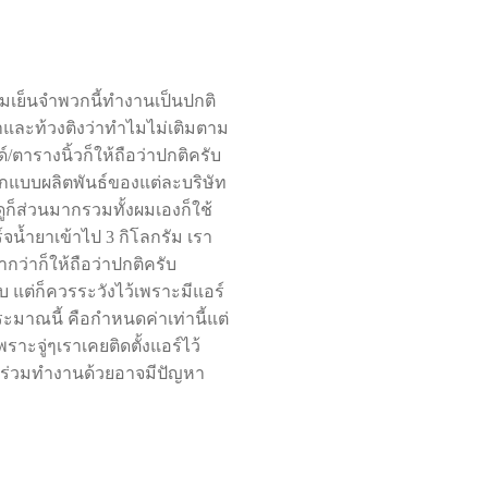
ามเย็นจำพวกนี้ทำงานเป็นปกติ
มาและท้วงติงว่าทำไมไม่เติมตาม
ตารางนิ้วก็ให้ถือว่าปกติครับ
แบบผลิตพันธ์ของแต่ละบริษัท
ูก็ส่วนมากรวมทั้งผมเองก็ใช้
จน้ำยาเข้าไป 3 กิโลกรัม เรา
ว่าก็ให้ถือว่าปกติครับ
บ แต่ก็ควรระวังไว้เพราะมีแอร์
มาณนี้ คือกำหนดค่าเท่านี้แต่
ะจู่ๆเราเคยติดตั้งแอร์ไว้
ส์ร่วมทำงานด้วยอาจมีปัญหา