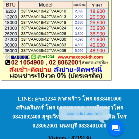
LINE; @m1234 ลาดพร้าว โทร 0838401000
ศรีนครินทร์ โทร 0838402000 รามอินทราโทร
สอบถามโปรโมชั่น คลิก
0841092400 สุขุมวิท โทร 0838401000 รังสิต โทร
028062001 นนทบุรี 0838401000
Visitors : 8219130