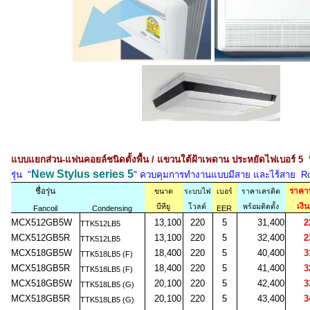
แบบแยกส่วน-แฟนคอยล์ชนิดตั้งพื้น / แขวนใต้ฝ้าเพดาน ประหยัดไฟเบอร์ 5
น
New Stylus series 5
รุ่น "
" ควบคุมการทำงานแบบมีสาย และไร้สาย R
ชื่อรุ่น
ราคา
ขนาด
ระบบไฟ
เบอร์
ราคาเครดิต
เงิ
บีทียู
โวลต์
พร้อมติดตั้ง
Fancoil
Condensing
EER
MCX512GB5W
13,100
220
5
31,400
22,
TTK512LB5
MCX512GB5R
13,100
220
5
32,400
23,
TTK512LB5
MCX518GB5W
18,400
220
5
40,400
31,
TTK518LB5 (F)
MCX518GB5R
18,400
220
5
41,400
32,
TTK518LB5 (F)
MCX518GB5W
20,100
220
5
42,400
33,
TTK518LB5 (G)
MCX518GB5R
20,100
220
5
43,400
34,
TTK518LB5 (G)