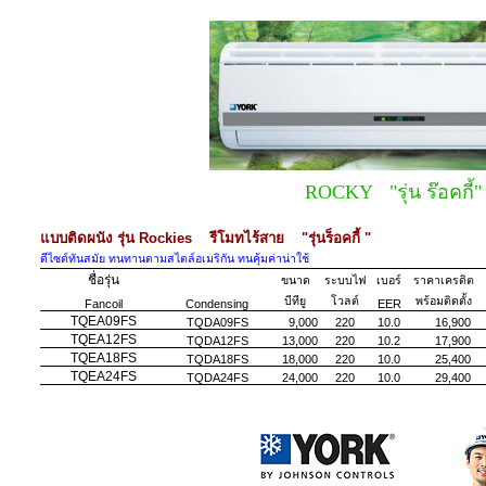
ROCKY "รุ่น ร๊อคกี้
แบบติดผนัง รุ่น Rockies รีโมทไร้สาย "รุ่นร็อคกี้ "
ดีไซด์ทันสมัย ทนทานตามสไตล์อเมริกัน ทนคุ้มค่าน่าใช้
ชื่อรุ่น
ขนาด
ระบบไฟ
เบอร์
ราคาเครดิต
บีทียู
โวลต์
พร้อมติดตั้ง
Fancoil
Condensing
EER
TQEA09FS
TQDA09FS
9,000
220
10.0
16,900
TQEA12FS
TQDA12FS
13,000
220
10.2
17,900
TQEA18FS
TQDA18FS
18,000
220
10.0
25,400
TQEA24FS
TQDA24FS
24,000
220
10.0
29,400