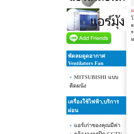
แ
โ
แ
ธ
ม
พัดลมดูดอากาศ
Ventilators Fan
MITSUBISHI แบบ
ติดผนัง
เครื่องใช้ไฟฟ้า,บริการ
ผ่อน
แอร์เก่าของคุณมีค่า
กล้องวงจรปิด CCTV