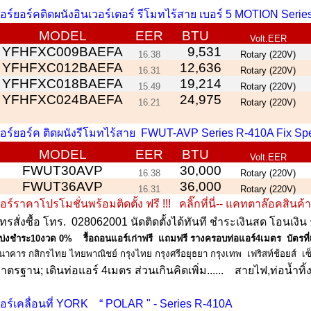
อร์ยอร์คติดผนังอินเวอร์เตอร์ รีโมทไร้สาย เบอร์ 5 MOTION Serie
MODEL
EER
BTU
Volt.EER
YFHFXC009BAEFA
9,531
16.38
Rotary (220V)
YFHFXC012BAEFA
12,636
16.31
Rotary (220V)
YFHFXC018BAEFA
19,214
15.49
Rotary (220V)
YFHFXC024BAEFA
24,975
16.21
Rotary (220V)
อร์ยอร์ค ติดผนังรีโมทไร้สาย FWUT-AVP Series R-410A Fix Sp
MODEL
EER
BTU
Volt.EER
FWUT30AVP
30,000
16.38
Rotary (220V)
FWUT36AVP
36,000
16.31
Rotary (220V)
อร์ราคาโปรโมชั่นพร้อมติดตั้ง
ฟรี
!!!
คลิ๊กที่นี่-- แคทตาล๊อคสินค้
ทรสั่งซื้อ โทร.
028062001
นัดติดตั้งได้ทันที ชำระเงินสด โอนเงิน 
บ่งชำระ10งวด 0% รื้อถอนแอร์เก่าฟรี แถมฟรี รางครอบท่อแอร์4เมตร บัตรที่เ
นาคาร
กสิกรไทย
ไทยพาณิชย์
กรุงไทย
กรุงศรีอยุธยา
กรุงเทพ เฟริสท์ช้อยส์
เซ
าตรฐาน; เดินท่อแอร์ 4เมตร ส่วนเกินคิดเพิ่ม...... สายไฟ,ท่อน้ำทิ้ง10
อร์เคลื่อนที่ YORK “ POLAR " - Series R-410A