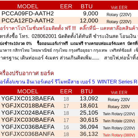
MODEL
EER
BTU
Volt.EER
PCCA09FD-AATH2
9,000
Rotary (220V)
PCCA12FD-AATH2
12,000
Rotary (220V)
อร์ราคาโปรโมชั่นพร้อมติดตั้ง
ฟรี
!!!
คลิ๊กที่นี่-- แคทตาล๊อคสินค้
ทรสั่งซื้อ โทร.
028062001
นัดติดตั้งได้ทันที ชำระเงินสด โอนเงิน 
บ่งชำระ10งวด 0% รื้อถอนแอร์เก่าฟรี แถมฟรี รางครอบท่อแอร์4เมตร บัตรที่เ
นาคาร
กสิกรไทย
ไทยพาณิชย์
กรุงไทย
กรุงศรีอยุธยา
กรุงเทพ เฟริสท์ช้อยส์
เซ
าตรฐาน; เดินท่อแอร์ 4เมตร ส่วนเกินคิดเพิ่ม...... สายไฟ,ท่อน้ำทิ้ง10
ครื่องปรับอากาศ ยอร์ค
อร์ตั้ง/แขวน อินเวอร์เตอร์ รีโมทมีสาย เบอร์ 5 WINTER Series R-
MODEL
EER
BTU
Volt.EER
YGFJXC013BAEFA
13,092
18
Rotary 220V
YGFJXC018BAEFA
18,601
17
Rotary 220V
YGFJXC024BAEFA
25,105
18
Twin Rotary (220V)
YGFJXC030BAEFA
30,615
17
Twin Rotate (220V)
YGFJXC036BAEFA
36,094
16
Twin Rotary (220V)
YGFJXC036BANFA
36,132
18
Twin Rotary (380V)