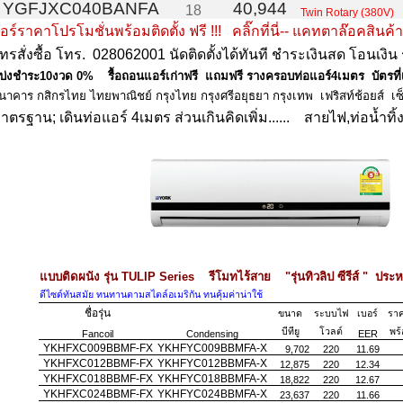
YGFJXC040BANFA
40,944
18
Twin Rotary (380V)
อร์ราคาโปรโมชั่นพร้อมติดตั้ง
ฟรี
!!!
คลิ๊กที่นี่-- แคทตาล๊อคสินค้
ทรสั่งซื้อ โทร.
028062001
นัดติดตั้งได้ทันที ชำระเงินสด โอนเงิน 
บ่งชำระ10งวด 0% รื้อถอนแอร์เก่าฟรี แถมฟรี รางครอบท่อแอร์4เมตร บัตรที่เ
นาคาร
กสิกรไทย
ไทยพาณิชย์
กรุงไทย
กรุงศรีอยุธยา
กรุงเทพ เฟริสท์ช้อยส์
เซ
าตรฐาน; เดินท่อแอร์ 4เมตร ส่วนเกินคิดเพิ่ม...... สายไฟ,ท่อน้ำทิ้ง10
แบบติดผนัง รุ่น TULIP Series รีโมทไร้สาย "รุ่นทิวลิป ซีรีส์ " ประ
ดีไซด์ทันสมัย ทนทานตามสไตล์อเมริกัน ทนคุ้มค่าน่าใช้
ชื่อรุ่น
ขนาด
ระบบไฟ
เบอร์
ราค
บีทียู
โวลต์
พร้
Fancoil
Condensing
EER
YKHFXC009BBMF-FX
YKHFYC009BBMFA-X
9,702
220
11.69
1
YKHFXC012BBMF-FX
YKHFYC012BBMFA-X
12,875
220
12.34
1
YKHFXC018BBMF-FX
YKHFYC018BBMFA-X
18,822
220
12.67
2
YKHFXC024BBMF-FX
YKHFYC024BBMFA-X
23,637
220
11.66
3