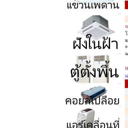
แ
โ
แ
ธ
ม
เ
แ