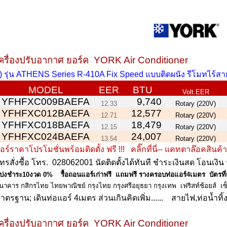
ครื่องปรับอากาศ ยอร์ค YORK Air Conditioner
) รุ่น ATHENS Series R-410A Fix Speed แบบติดผนัง รีโมทไร้สา
MODEL
EER
BTU
Volt.EER
YFHFXC009BAEFA
9,740
12.33
Rotary (220V)
YFHFXC012BAEFA
12,577
12.71
Rotary (220V)
YFHFXC018BAEFA
18,479
12.15
Rotary (220V)
YFHFXC024BAEFA
24,007
13.54
Rotary (220V)
อร์ราคาโปรโมชั่นพร้อมติดตั้ง
ฟรี
!!!
คลิ๊กที่นี่-- แคทตาล๊อคสินค้
ทรสั่งซื้อ โทร.
028062001
นัดติดตั้งได้ทันที ชำระเงินสด โอนเงิน 
บ่งชำระ10งวด 0% รื้อถอนแอร์เก่าฟรี แถมฟรี รางครอบท่อแอร์4เมตร บัตรที่เ
นาคาร
กสิกรไทย
ไทยพาณิชย์
กรุงไทย
กรุงศรีอยุธยา
กรุงเทพ เฟริสท์ช้อยส์
เซ
าตรฐาน; เดินท่อแอร์ 4เมตร ส่วนเกินคิดเพิ่ม...... สายไฟ,ท่อน้ำทิ้ง10
ครื่องปรับอากาศ ยอร์ค YORK Air Conditioner