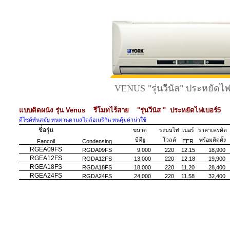
VENUS "รุ่นวีนัส" ประหยัดไ
แบบติดผนัง รุ่น Venus รีโมทไร้สาย "รุ่นวีนัส " ประหยัดไฟเบอร์5
ดีไซด์ทันสมัย ทนทานตามสไตล์อเมริกัน ทนคุ้มค่าน่าใช้
ชื่อรุ่น
ขนาด
ระบบไฟ
เบอร์
ราคาเครดิต
บีทียู
โวลต์
พร้อมติดตั้ง
Fancoil
Condensing
EER
RGEA09FS
RGDA09FS
9,000
220
12.15
18,900
RGEA12FS
RGDA12FS
13,000
220
12.18
19,900
RGEA18FS
RGDA18FS
18,000
220
11.20
28,400
RGEA24FS
RGDA24FS
24,000
220
11.58
32,400