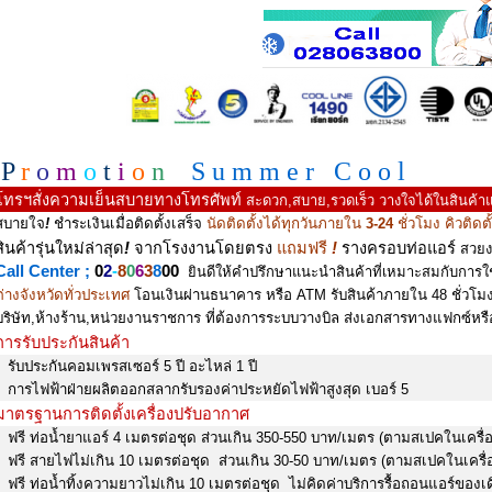
P
r
o
m
o
t
i
o
n
S u m m e r C o o l
โทรฯสั่งความเย็นสบายทางโทรศัพท์
สะดวก,สบาย,รวดเร็ว วางใจได้ในสินค้า
สบายใจ
!
ชำระเงินเมื่อติดตั้งเสร็จ
นัดติดตั้งได้ทุกวันภายใน
3-24
ชั่วโมง คิวติดตั
สินค้ารุ่นใหม่ล่าสุด
!
จากโรงงานโดยตรง
แถมฟรี
!
รางครอบท่อแอร์
สวยง
Call Center ;
0
2
-
8
0
6
3
8
00
ยินดีให้คำปรึกษาแนะนำสินค้าที่เหมาะสมกับการ
ต่างจังหวัดทั่วประเทศ
โอนเงินผ่านธนาคาร หรือ ATM รับสินค้าภายใน 48 ชั่วโม
บริษัท,ห้างร้าน,หน่วยงานราชการ ที่ต้องการระบบวางบิล ส่งเอกสารทางแฟกซ์หรืออ
การรับประกันสินค้า
รับประกันคอมเพรสเซอร์ 5 ปี อะไหล่ 1 ปี
การไฟฟ้าฝ่ายผลิตออกสลากรับรองค่าประหยัดไฟฟ้าสูงสุด เบอร์ 5
มาตรฐานการติดตั้งเครื่องปรับอากาศ
ฟรี ท่อน้ำยาแอร์ 4 เมตรต่อชุด ส่วนเกิน 350-550 บาท/เมตร (ตามสเปคในเครื่อง
ฟรี สายไฟไม่เกิน 10 เมตรต่อชุด ส่วนเกิน 30-50 บาท/เมตร (ตามสเปคในเครื่อ
ฟรี ท่อน้ำทิ้งความยาวไม่เกิน 10 เมตรต่อชุด ไม่คิดค่าบริการรื้อถอนแอร์ของ