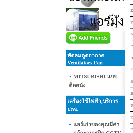
2
2
2
2
พัดลมดูดอากาศ
2
Ventilators Fan
2
MITSUBISHI แบบ
2
ติดผนัง
2
เครื่องใช้ไฟฟ้า,บริการ
3
ผ่อน
3
แอร์เก่าของคุณมีค่า
3
กล้องวงจรปิด CCTV