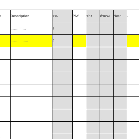
ล
Description
รวม
PAY
ช่าง
ค่าแรง
Note
.
….............
1
…...............
2