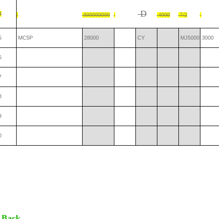
D
4
000000000
4000
7/2
5
MC5P
28000
CY
MJ5000
3000
6
7
8
9
0
 Back