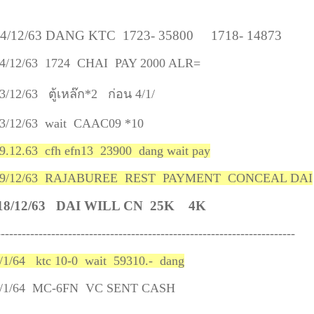
4/12/63 DANG KTC 1723- 35800 1718- 14873
4/12/63 1724 CHAI PAY 2000 ALR=
3/12/63 ตู้เหล๊ก*2 ก่อน 4/1/
3/12/63 wait CAAC09 *10
9.12.63 cfh efn13 23900 dang wait pay
19/12/63 RAJABUREE REST PAYMENT CONCEAL DAI
18/12/63 DAI WILL CN 25K 4K
----------------------------------------------------------------------
/1/64 ktc 10-0 wait 59310.- dang
/1/64 MC-6FN VC SENT CASH