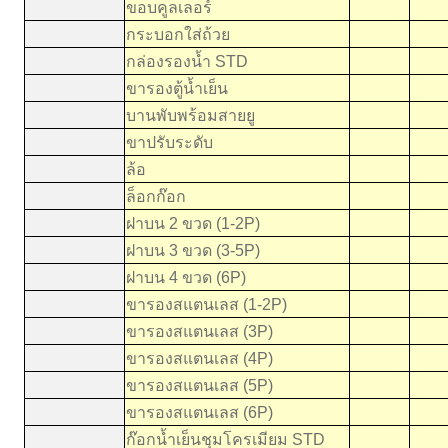
ขอบคูลเลอร์
1
กระบอกใส่ถ้วย
6
กล่องรองน้ำ STD
1
ขารองตู้น้ำเย็น
2
บานพับพร้อมสายยู
5
ขาปรับระดับ
5
ล้อ
4
ล็อกก๊อก
1
ฝาบน 2 ขวด (1-2P)
7
ฝาบน 3 ขวด (3-5P)
9
ฝาบน 4 ขวด (6P)
1
ขารองสแตนเลส (1-2P)
9
ขารองสแตนเลส (3P)
1
ขารองสแตนเลส (4P)
1
ขารองสแตนเลส (5P)
1
ขารองสแตนเลส (6P)
1
ก๊อกน้ำเย็นชุมโครเมียม STD
2