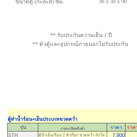
30 x 30 x 90
ขนาดตู้ (กxลxส) ซม.
**
รับประกันความเย็น 1 ปี
**
ตัวตู้และอุปกรณ์ภายนอกไม่รับประกัน
ตู้ทำน้ำร้อน+เย็นประเภทขวดคว่ำ
รุ่น
ราคา
ราคา
รายละเอียดสินค้า
STH
ตู้น้ำเย็น/ร้อน 2 หัวก๊อก ขวดคว่ำ ถังใส
7,900
10