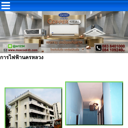
การไฟฟ้านครหลวง