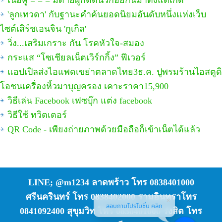
เนื้อคู่ = = = มีด้ายผูกติดนิ้วก้อยกันมาตั้งแต่เกิด
'ลูกเทวดา' กับฐานะคำค้นยอดนิยมอันดับหนึ่งแห่งเว็บ
ไซต์เสิร์ชเอนจิน 'กูเกิล'
วิ่ง...เสริมเกราะ กัน โรคหัวใจ-สมอง
กระแส “โซเชียลเน็ตเวิร์กกิ้ง” ฟีเวอร์
แอปเปิลส่งไอแพดเขย่าตลาดไทย3ธ.ค. ปูพรมร้านไอสตูดิ
โอชนเครื่องหิ้วมาบุญครอง เคาะราคา15,900
วิธีเล่น Facebook เฟซบุ๊ก แต่ง facebook
วิธีใช้ ทวิตเตอร์
QR Code - เพียงถ่ายภาพด้วยมือถือก็เข้าเน็ตได้แล้ว
LINE; @m1234 ลาดพร้าว โทร 0838401000
ศรีนครินทร์ โทร 0838402000 รามอินทราโทร
สอบถามโปรโมชั่น คลิก
0841092400 สุขุมวิท โทร 0838401000 รังสิต โทร