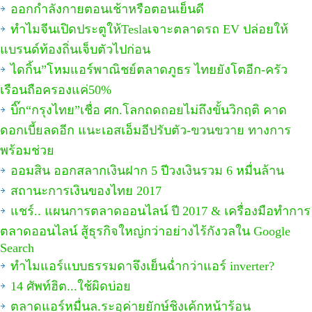
ออกกำลังกายตอนเช้าหรือตอนเย็นดี
ทำไมจีนเปิดประตูให้Teslaเจาะตลาดรถ EV ปล่อยให้
แบรนด์ท้องถิ่นเจ็บตัวไปก่อน
ไดกิ้น”โหมแอร์พาณิชย์ตลาดภูธร ไทยยังโตอีก-ครัว
เรือนถือครองแค่50%
บิ๊ก“กรุงไทย”เชื่อ ศก.โลกถดถอยไม่ถึงขั้นวิกฤติ คาด
ดอกเบี้ยลดอีก แนะเอสเอ็มอีปรับตัว-ขวนขวาย ทางการ
พร้อมช่วย
ออมสิน ออกสลากเงินฝาก 5 ปีวงเงินรวม 6 หมื่นล้าน
สถานะการเงินของไทย 2017
แชร์.. แผนการตลาดออนไลน์ ปี 2017 & เครื่องมือทำการ
ตลาดออนไลน์ สู้ธุรกิจใหญ่กว่าอย่างไร้กังวลใน Google
Search
ทำไมแอร์แบบธรรมดาจึงเย็นฉ่ำกว่าแอร์ inverter?
14 ศัพท์ฮิต...ใช้ผิดบ่อย
ตลาดแอร์หมื่นล.ระอุค่ายยักษ์ชิงเค้กหน้าร้อน