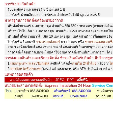
การรับประกันสินค้า
รับประกันคอมเพรสเซอร์ 5 ปี อะไหล่ 1 ปี
การไฟฟ้าฝ่ายผลิตออกสลากรับรองค่าประหยัดไฟฟ้าสูงสุด เบอร์ 5
มาตรฐานการติดตั้งเครื่องปรับอากาศ
ฟรี ท่อน้ำยาแอร์ 4 เมตรต่อชุด ส่วนเกิน 350-550 บาท/เมตร (ตามสเปคในเคร
ฟรี สายไฟไม่เกิน 10 เมตรต่อชุด ส่วนเกิน 30-50 บาท/เมตร (ตามสเปคในเค
ฟรี ท่อน้ำทิ้งความยาวไม่เกิน 10 เมตรต่อชุด ไม่คิดค่าบริการรื้อถอนแอร
โปรโมชั่น
!
แถมฟรี
รางครอบท่อแอร์
ยาว 4เมตร หรือ
ขาแขวนคอนเดนซิ่
ราคาเครดิตพร้อมติดตั้ง เหมาจ่ายค่าติดตั้งส่วนที่เกินมาตรฐาน สะดวก
การติดตั้งโดยปรกติ;มักจะไม่มีค่าใช้จ่ายค่าติดตั้งส่วนที่เกินมาตรฐาน โ
การส่งมอบสินค้า และบริการติดตั้ง ชำระเงินเมื่อรับสินค้า มีบริการรูด
1.
เขตกรุงเทพฯและปริมณฑล
ส่งสินค้า,ติดตั้ง
ภายใน 24ชั่วโมง
หลังจาก
โท
2.
ต่างจังหวัดทั่วประเทศ
โอนเงินผ่านธนาคาร หรือ ATM รับสินค้าภายใน 4
แคทตาลอคสินค้า
ดาวน์โหลดแคทตาลอคสินค้า JPEC PDF
คลิ๊กที่นี่ !
หน่วยประสานงานติดตั้ง Express Installation 24 Hour
Service Ce
โทร.
ลาดพร้าว 083-8401000
ศรีนครินทร์ 083-8402000
รามอินทรา 
ธนบุรี 02-8062600
นนทบุรี 02-9109914
รัตนาธิเบศ 0