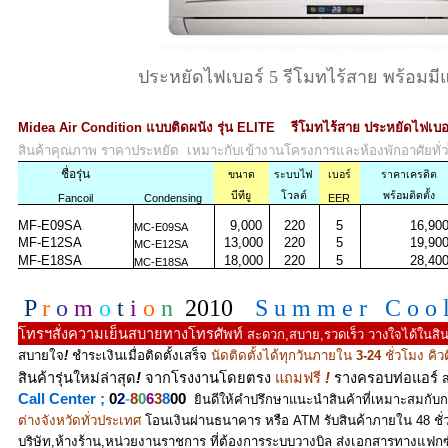
ประหยัดไฟเบอร์ 5 รีโมทไร้สาย พร้อมมี
Midea Air Condition แบบติดผนัง รุ่น ELITE รีโมทไร้สาย ประหยัดไฟเบ
สินค้าคุณภาพ ราคาประหยัด เหมาะกับเข้างานโครงการและห้องพักอาศัยทั่วไ
ชื่อรุ่น
ขนาด
ระบบไฟ
เบอร์
ราคาเครดิต
บีทียู
โวลต์
พร้อมติดตั้ง
Fancoil
Condensing
EER
MF-E09SA
9,000
220
5
16,90
MC-E09SA
MF-E12SA
13,000
220
5
19,90
MC-E12SA
MF-E18SA
18,000
220
5
28,40
MC-E18SA
P
r
o
m
o
t
i
o
n
2010
S u m m e r C o o 
โทรฯสั่งความเย็นสบายทางโทรศัพท์
สะดวก,สบาย,รวดเร็ว วางใจได้ในสิน
สบายใจ
!
ชำระเงินเมื่อติดตั้งเสร็จ
นัดติดตั้งได้ทุกวันภายใน
3-24
ชั่วโมง คิวต
สินค้ารุ่นใหม่ล่าสุด
!
จากโรงงานโดยตรง
แถมฟรี
!
รางครอบท่อแอร์
ส
Call Center ;
0
2
-
8
0
6
3
8
00
ยินดีให้คำปรึกษาแนะนำสินค้าที่เหมาะสมกับ
ต่างจังหวัดทั่วประเทศ
โอนเงินผ่านธนาคาร หรือ ATM รับสินค้าภายใน 48 ชั
บริษัท,ห้างร้าน,หน่วยงานราชการ ที่ต้องการระบบวางบิล ส่งเอกสารทางแฟกซ์ห