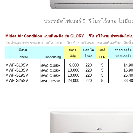
ประหยัดไฟเบอร์ 5 รีโมทไร้สาย ไม่มีแ
Midea Air Condition แบบติดผนัง รุ่น GLORY รีโมทไร้สาย ประหยัดไฟเ
สินค้าคุณภาพ ราคาประหยัด เหมาะกับเข้างานโครงการและห้องพักอาศัยทั่
ชื่อรุ่น
ขนาด
ระบบไฟ
เบอร์
ราคาเครดิต
บีทียู
โวลต์
พร้อมติดตั้ง
Fancoil
Condensing
EER
MWF-G10SV
9,000
220
5
14,90
MWC-G10SV
MWF-G13SV
13,000
220
5
16,90
MWC-G13SV
MWF-G19SV
18,000
220
5
25,40
MWC-G19SV
MWF-G25SV
24,000
220
5
33,40
MWC-G25SV