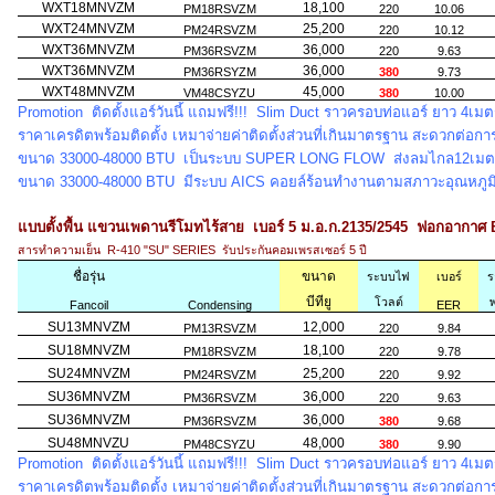
WXT18MNVZM
18,100
PM18RSVZM
220
10.06
WXT24MNVZM
25,200
PM24RSVZM
220
10.12
WXT36MNVZM
36,000
PM36RSVZM
220
9.63
WXT36MNVZM
36,000
PM36RSYZM
380
9.73
WXT48MNVZM
45,000
VM48CSYZU
380
10.00
Promotion ติดตั้งแอร์วันนี้
แถมฟรี!!!
Slim Duct ราวครอบท่อแอร์ ยาว 4เมต
ราคาเครดิตพร้อมติดตั้ง เหมาจ่ายค่าติดตั้งส่วนที่เกินมาตรฐาน สะดวกต่
ขนาด 33000-48000 BTU เป็นระบบ SUPER LONG FLOW ส่งลมไกล12เม
ขนาด 33000-48000 BTU มีระบบ AICS คอยล์ร้อนทำงานตามสภาวะอุณหภู
แบบตั้งพื้น แขวนเพดานรีโมทไร้สาย เบอร์ 5 ม.อ.ก.2135/2545 ฟอกอากาศ B
สารทำความเย็น R-410 "SU" SERIES รับประกันคอมเพรสเซอร์ 5 ปี
ชื่อรุ่น
ขนาด
ระบบไฟ
เบอร์
ร
บีทียู
โวลต์
พ
Fancoil
Condensing
EER
SU13MNVZM
12,000
PM13RSVZM
220
9.84
SU18MNVZM
18,100
PM18RSVZM
220
9.78
SU24MNVZM
25,200
PM24RSVZM
220
9.92
SU36MNVZM
36,000
PM36RSVZM
220
9.63
SU36MNVZM
36,000
PM36RSVZM
380
9.68
SU48MNVZU
48,000
PM48CSYZU
380
9.90
Promotion ติดตั้งแอร์วันนี้
แถมฟรี!!!
Slim Duct ราวครอบท่อแอร์ ยาว 4เมต
ราคาเครดิตพร้อมติดตั้ง เหมาจ่ายค่าติดตั้งส่วนที่เกินมาตรฐาน สะดวกต่