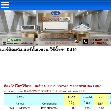
แอร์ติดผนัง-แอร์ตั้งแขวน ใช้น้ำยา R410
ติดผนังรีโมทไร้สาย เบอร์ 5 ม.อ.ก.2135/2545 ฟอกอากาศ Bio Filter
สารทำความเย็น R-410 "WXT" SERIES รับประกันคอมเพรสเซอร์ 5 ปี
ชื่อรุ่น
ขนาด
ระบบไฟ
เบอร์
ร
บีทียู
โวลต์
พ
Fancoil
Condensing
EER
WXT13MNVZM
12,000
PM13RSVZM
220
10.08